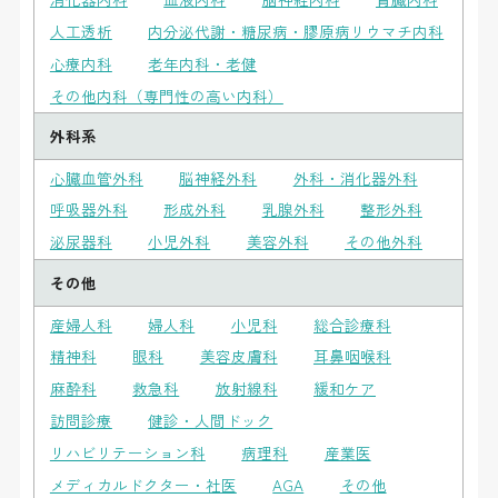
人工透析
内分泌代謝・糖尿病・膠原病リウマチ内科
心療内科
老年内科・老健
その他内科（専門性の高い内科）
外科系
心臓血管外科
脳神経外科
外科・消化器外科
呼吸器外科
形成外科
乳腺外科
整形外科
泌尿器科
小児外科
美容外科
その他外科
その他
産婦人科
婦人科
小児科
総合診療科
精神科
眼科
美容皮膚科
耳鼻咽喉科
麻酔科
救急科
放射線科
緩和ケア
訪問診療
健診・人間ドック
リハビリテーション科
病理科
産業医
メディカルドクター・社医
AGA
その他