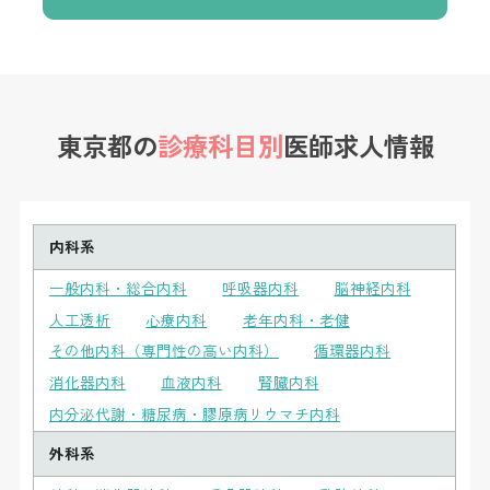
東京都の
診療科目別
医師求人情報
内科系
一般内科・総合内科
呼吸器内科
脳神経内科
人工透析
心療内科
老年内科・老健
その他内科（専門性の高い内科）
循環器内科
消化器内科
血液内科
腎臓内科
内分泌代謝・糖尿病・膠原病リウマチ内科
外科系