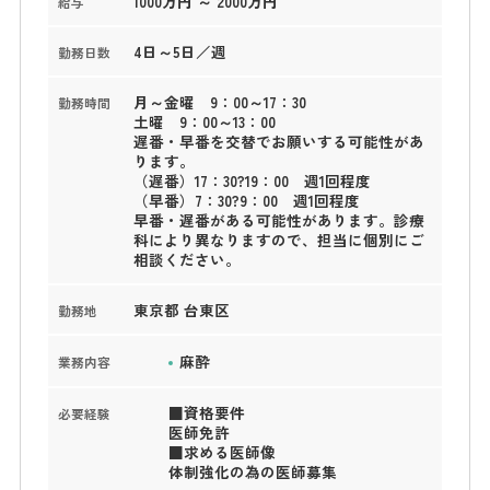
1000万円 ～ 2000万円
給与
4日～5日／週
勤務日数
月～金曜 9：00～17：30
勤務時間
土曜 9：00～13：00
遅番・早番を交替でお願いする可能性があ
ります。
（遅番）17：30?19：00 週1回程度
（早番）7：30?9：00 週1回程度
早番・遅番がある可能性があります。診療
科により異なりますので、担当に個別にご
相談ください。
東京都 台東区
勤務地
麻酔
業務内容
■資格要件
必要経験
医師免許
■求める医師像
体制強化の為の医師募集