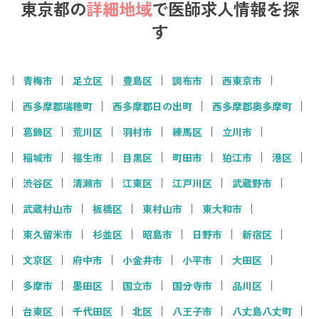
東京都の
詳細地域
で
医師求人情報を探
す
青梅市
足立区
豊島区
調布市
西東京市
西多摩郡瑞穂町
西多摩郡日の出町
西多摩郡奥多摩町
葛飾区
荒川区
羽村市
練馬区
立川市
稲城市
福生市
目黒区
町田市
狛江市
港区
渋谷区
清瀬市
江東区
江戸川区
武蔵野市
武蔵村山市
板橋区
東村山市
東大和市
東久留米市
杉並区
昭島市
日野市
新宿区
文京区
府中市
小金井市
小平市
大田区
多摩市
墨田区
国立市
国分寺市
品川区
台東区
千代田区
北区
八王子市
八丈島八丈町