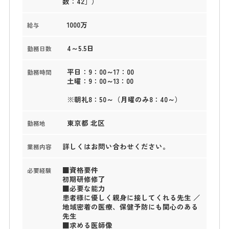
数：42］）
1000万
給与
4～5.5日
勤務日数
平日：9：00～17：00
勤務時間
土曜：9：00～13：00
※朝礼8：50～（月曜のみ8：40～）
東京都 北区
勤務地
詳しくはお問い合わせください。
業務内容
■資格要件
必要経験
初期研修修了
■必要な能力
患者様に優しく親身に接してくれる先生 ／
地域密着の医療、保健予防にも関心のある
先生
■求める医師像