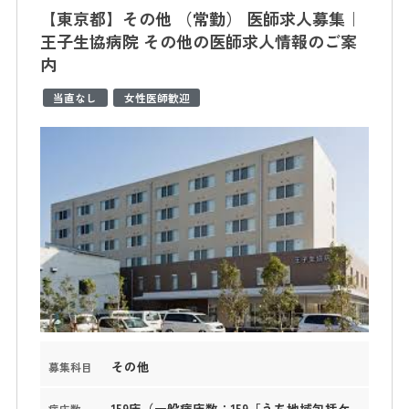
【東京都】その他 （常勤） 医師求人募集｜
王子生協病院 その他の医師求人情報のご案
内
当直なし
女性医師歓迎
その他
募集科目
159床（一般病床数：159［うち地域包括ケ
病床数