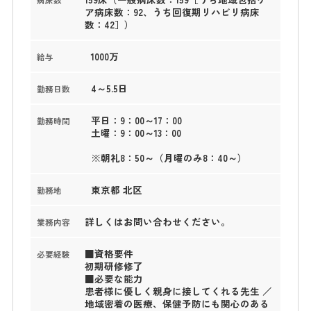
ア病床数：92、うち回復期リハビリ病床
数：42］）
1000万
給与
4～5.5日
勤務日数
平日：9：00～17：00
勤務時間
土曜：9：00～13：00
※朝礼8：50～（月曜のみ8：40～）
東京都 北区
勤務地
詳しくはお問い合わせください。
業務内容
■資格要件
必要経験
初期研修修了
■必要な能力
患者様に優しく親身に接してくれる先生 ／
地域密着の医療、保健予防にも関心のある