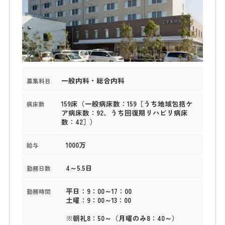
一般内科・総合内科
募集科目
159床（一般病床数：159［うち地域包括ケ
病床数
ア病床数：92、うち回復期リハビリ病床
数：42］）
1000万
給与
4～5.5日
勤務日数
平日：9：00～17：00
勤務時間
土曜：9：00～13：00
※朝礼8：50～（月曜のみ8：40～）