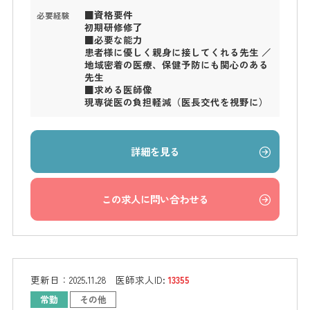
■資格要件
必要経験
初期研修修了
■必要な能力
患者様に優しく親身に接してくれる先生 ／
地域密着の医療、保健予防にも関心のある
先生
■求める医師像
現専従医の負担軽減（医長交代を視野に）
詳細を見る
この求人に問い合わせる
更新日：
2025.11.28
医師求人ID:
13355
常勤
その他