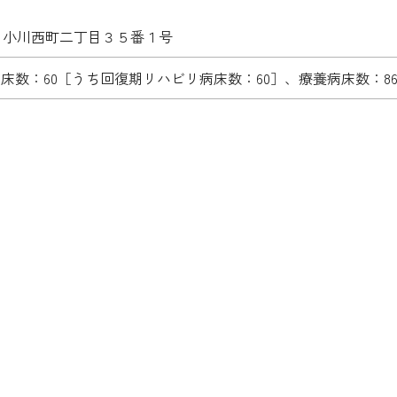
市 小川西町二丁目３５番１号
病床数：60［うち回復期リハビリ病床数：60］、療養病床数：8