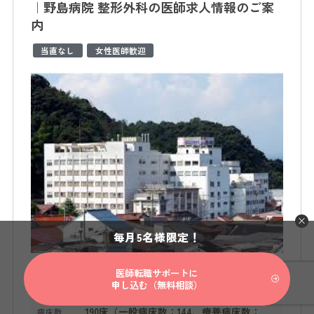
｜野島病院 整形外科の医師求人情報のご案
内
当直なし
女性医師歓迎
毎月5名様限定！
医師転職サポートに
整形外科
募集科目
申し込む（無料相談）
190床（一般病床数：144、療養病床数：
病床数