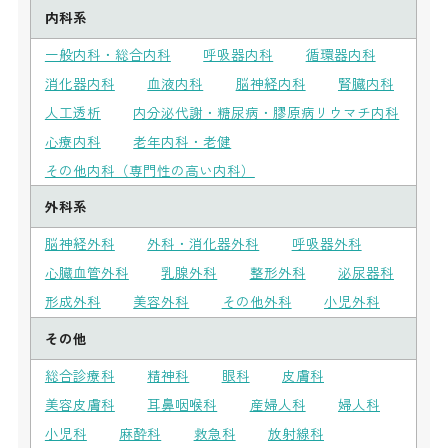
内科系
一般内科・総合内科
呼吸器内科
循環器内科
消化器内科
血液内科
脳神経内科
腎臓内科
人工透析
内分泌代謝・糖尿病・膠原病リウマチ内科
心療内科
老年内科・老健
その他内科（専門性の高い内科）
外科系
脳神経外科
外科・消化器外科
呼吸器外科
心臓血管外科
乳腺外科
整形外科
泌尿器科
形成外科
美容外科
その他外科
小児外科
その他
総合診療科
精神科
眼科
皮膚科
美容皮膚科
耳鼻咽喉科
産婦人科
婦人科
小児科
麻酔科
救急科
放射線科