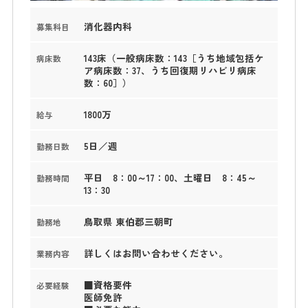
消化器内科
募集科目
143床（一般病床数：143［うち地域包括ケ
病床数
ア病床数：37、うち回復期リハビリ病床
数：60］）
1800万
給与
5日／週
勤務日数
平日 8：00～17：00、土曜日 8：45～
勤務時間
13：30
鳥取県 東伯郡三朝町
勤務地
詳しくはお問い合わせください。
業務内容
■資格要件
必要経験
医師免許