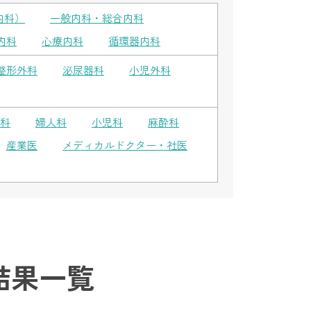
内科）
一般内科・総合内科
内科
心療内科
循環器内科
整形外科
泌尿器科
小児外科
科
婦人科
小児科
麻酔科
産業医
メディカルドクター・社医
結果一覧