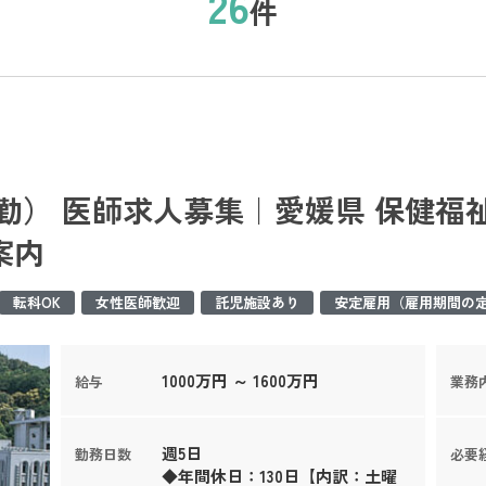
26
件
勤） 医師求人募集｜愛媛県 保健福祉
案内
転科OK
女性医師歓迎
託児施設あり
安定雇用（雇用期間の
1000万円 ～ 1600万円
給与
業務
週5日
勤務日数
必要
◆年間休日：130日【内訳：土曜