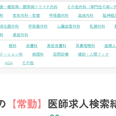
謝・糖尿病・膠原病リウマチ内科
その他内科（専門性の高い
科
老年内科・老健
呼吸器内科
血液内科
脳神経
消化器外科
呼吸器外科
心臓血管外科
乳腺外科
科
美容外科
眼科
皮膚科
美容皮膚科
耳鼻咽喉科
産婦人
テーション科
病理科
訪問診療
健診・人間ドック
AGA
その他
の
【常勤】
医師求人検索