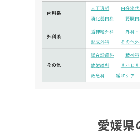
人工透析
内分泌代
内科系
消化器内科
腎臓内
脳神経外科
外科・
外科系
形成外科
その他外
総合診療科
精神科
その他
放射線科
リハビリ
救急科
緩和ケア
愛媛県