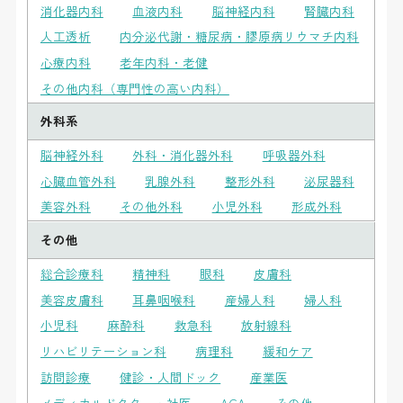
消化器内科
血液内科
脳神経内科
腎臓内科
人工透析
内分泌代謝・糖尿病・膠原病リウマチ内科
心療内科
老年内科・老健
その他内科（専門性の高い内科）
外科系
脳神経外科
外科・消化器外科
呼吸器外科
心臓血管外科
乳腺外科
整形外科
泌尿器科
美容外科
その他外科
小児外科
形成外科
その他
総合診療科
精神科
眼科
皮膚科
美容皮膚科
耳鼻咽喉科
産婦人科
婦人科
小児科
麻酔科
救急科
放射線科
リハビリテーション科
病理科
緩和ケア
訪問診療
健診・人間ドック
産業医
メディカルドクター・社医
AGA
その他