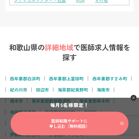
和歌山県の
詳細地域
で
医師求人情報を
探す
西牟婁郡白浜町
西牟婁郡上富田町
西牟婁郡すさみ町
紀の川市
田辺市
海草郡紀美野町
海南市
橋本市
東牟婁郡那智勝浦町
東牟婁郡串本町
毎月5名様限定！
有田郡湯浅町
有田郡有田川町
有田市
医師転職サポートに
日高郡美浜町
新宮市
御坊市
岩出市
和歌山市
申し込む（無料相談）
伊都郡九度山町
伊都郡かつらぎ町