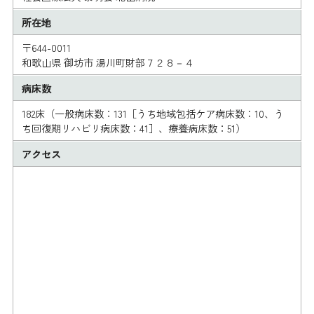
所在地
〒644-0011
和歌山県 御坊市 湯川町財部７２８－４
病床数
182床（一般病床数：131［うち地域包括ケア病床数：10、う
ち回復期リハビリ病床数：41］、療養病床数：51）
アクセス