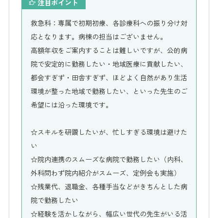
注目ポイント
救急科：専属で初期初療、各診療科への振り分け対
応となります。病棟の担当はございません。
高額年収をご案内することは難しいですが、公的病
院で安定的に勤務したい・地域医療に貢献したい、
都会すぎず・田舎すぎず、ほどよく自然があり生活
環境が整った地域で勤務したい、といった先生のご
希望には沿った環境です。
☆スキルを研鑽したいが、忙しすぎる環境は避けた
い
☆院内連携のスムーズな病院で勤務したい（内科、
外科問わず院内紹介がスムーズ、定例会も実施）
☆残業代、退職金、各種手当などがきちんとした病
院で勤務したい
☆経験を活かしながら、幅広い世代の先生がいる活