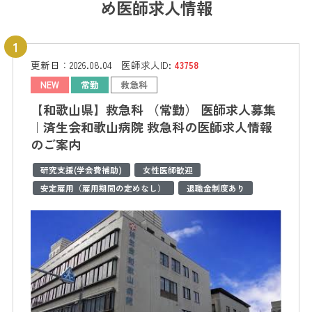
め医師求人情報
更新日：
2026.08.04
医師求人ID:
43758
NEW
常勤
救急科
【和歌山県】救急科 （常勤） 医師求人募集
｜済生会和歌山病院 救急科の医師求人情報
のご案内
研究支援(学会費補助)
女性医師歓迎
安定雇用（雇用期間の定めなし）
退職金制度あり