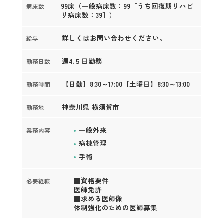
99床（一般病床数：99［うち回復期リハビ
病床数
リ病床数：39］）
詳しくはお問い合わせください。
給与
週4.５日勤務
勤務日数
【日勤】8:30～17:00【土曜日】8:30～13:00
勤務時間
神奈川県 横須賀市
勤務地
一般外来
業務内容
病棟管理
手術
■資格要件
必要経験
医師免許
■求める医師像
体制強化のための医師募集