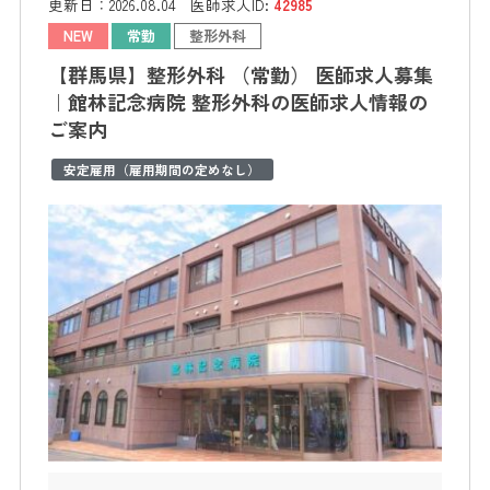
更新日：
2026.08.04
医師求人ID:
42985
NEW
常勤
整形外科
【群馬県】整形外科 （常勤） 医師求人募集
｜館林記念病院 整形外科の医師求人情報の
ご案内
安定雇用（雇用期間の定めなし）