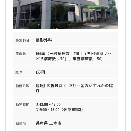
整形外科
募集科目
166床（一般病床数：116［うち回復期リハ
病床数
ビリ病床数：50］、療養病床数：50）
1万円
給与
週1回 ※祝日除く ※月～金のいずれかの曜
勤務日数
日
①13:00～17:00
勤務時間
②9:00～15:00（休憩1時間）
兵庫県 三木市
勤務地