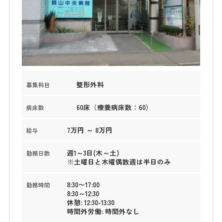
整形外科
募集科目
60床（療養病床数：60）
病床数
7万円 ～ 8万円
給与
週1～3日(木～土)
勤務日数
※土曜日と木曜偶数週は半日のみ
8:30〜17:00
勤務時間
8:30～12:30
休憩: 12:30-13:30
時間外労働: 時間外なし