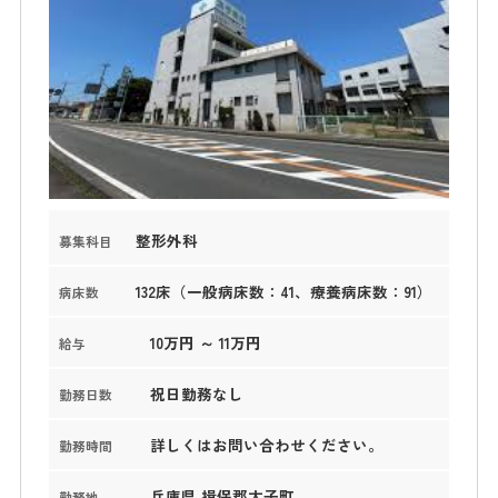
整形外科
募集科目
132床（一般病床数：41、療養病床数：91）
病床数
10万円 ～ 11万円
給与
祝日勤務なし
勤務日数
詳しくはお問い合わせください。
勤務時間
兵庫県 揖保郡太子町
勤務地