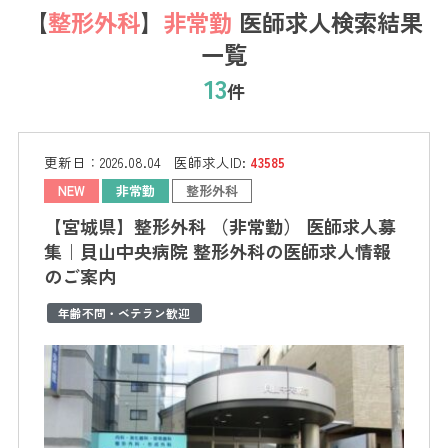
【
整形外科
】
非常勤
医師求人検索結果
一覧
13
件
更新日：
2026.08.04
医師求人ID:
43585
NEW
非常勤
整形外科
【宮城県】整形外科 （非常勤） 医師求人募
集｜貝山中央病院 整形外科の医師求人情報
のご案内
年齢不問・ベテラン歓迎