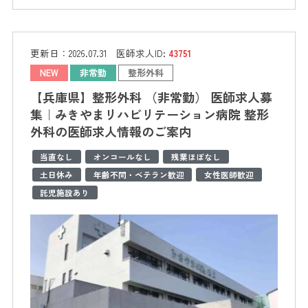
更新日：
2026.07.31
医師求人ID:
43751
NEW
非常勤
整形外科
【兵庫県】整形外科 （非常勤） 医師求人募
集｜みきやまリハビリテーション病院 整形
外科の医師求人情報のご案内
当直なし
オンコールなし
残業ほぼなし
土日休み
年齢不問・ベテラン歓迎
女性医師歓迎
託児施設あり