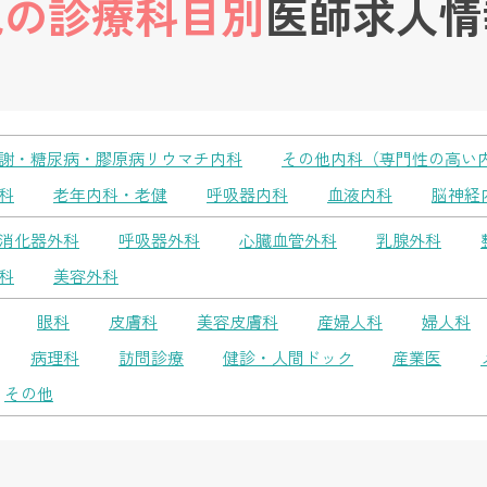
他の診療科目別
医師求人情
謝・糖尿病・膠原病リウマチ内科
その他内科（専門性の高い
科
老年内科・老健
呼吸器内科
血液内科
脳神経
消化器外科
呼吸器外科
心臓血管外科
乳腺外科
科
美容外科
眼科
皮膚科
美容皮膚科
産婦人科
婦人科
病理科
訪問診療
健診・人間ドック
産業医
その他