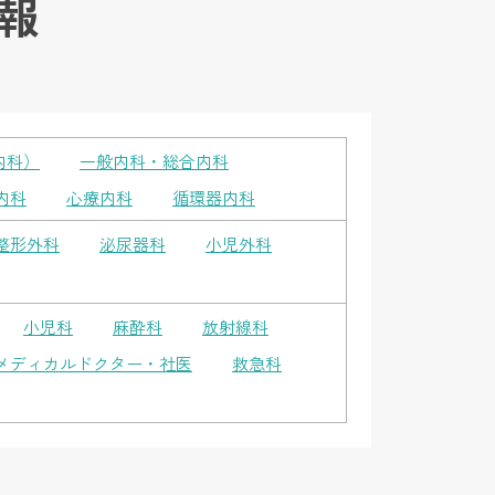
報
内科）
一般内科・総合内科
内科
心療内科
循環器内科
整形外科
泌尿器科
小児外科
小児科
麻酔科
放射線科
メディカルドクター・社医
救急科