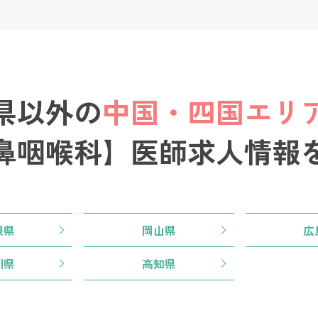
県以外の
中国・四国エリ
鼻咽喉科】医師求人情報
根県
岡山県
広
川県
高知県