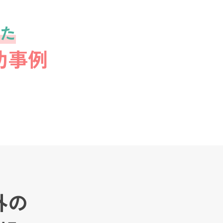
た
功事例
外の