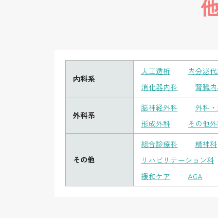
人工透析
内分泌代
内科系
消化器内科
腎臓内
脳神経外科
外科・
外科系
形成外科
その他外
総合診療科
精神科
その他
リハビリテーション科
緩和ケア
AGA