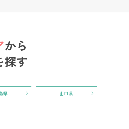
ア
から
を探す
島県
山口県