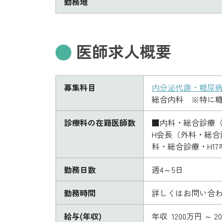
勤務地
医師求人概要
募集科目
内分泌代謝・糖尿
総合内科 ※特に
診療科の在籍医師数
■内科・総合診療（
H会長（外科・総合診
科・総合診療・H17
勤務日数
週4～5日
勤務時間
詳しくはお問い合
給与(年収)
年収 1200万円 ～ 2