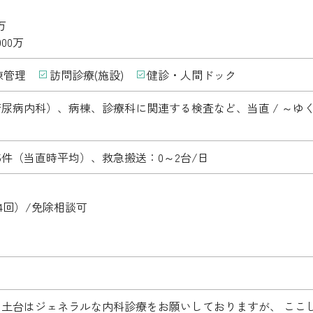
万
00万
棟管理
訪問診療(施設)
健診・人間ドック
尿病内科）、病棟、診療科に関連する検査など、当直 / ～ゆ
5件（当直時平均）、救急搬送：0～2台/日
4回）/免除相談可
、土台はジェネラルな内科診療をお願いしておりますが、 ここ