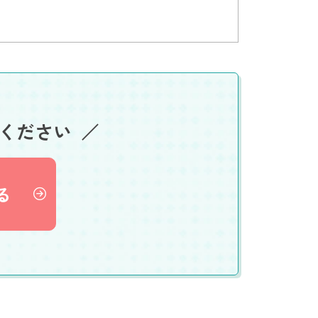
ください
る