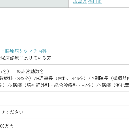
広島県
福山市
病・膠原病リウマチ内科
糖尿病診療に長けている方
7名） ※非常勤数名
療科・S49卒）/H理事長（内科、S46卒）/ Y副院長（循環器
卒）/S医師（脳神経外科・総合診療科・H2卒）/N医師（消化器内
わせください。
000万円