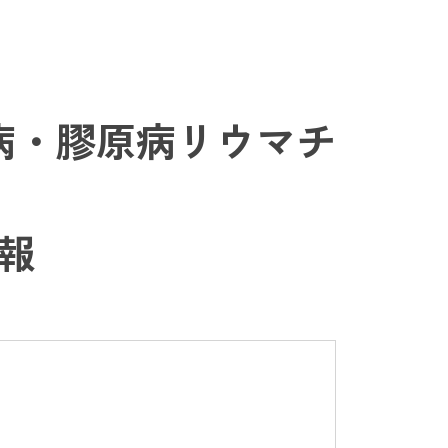
病・膠原病リウマチ
報