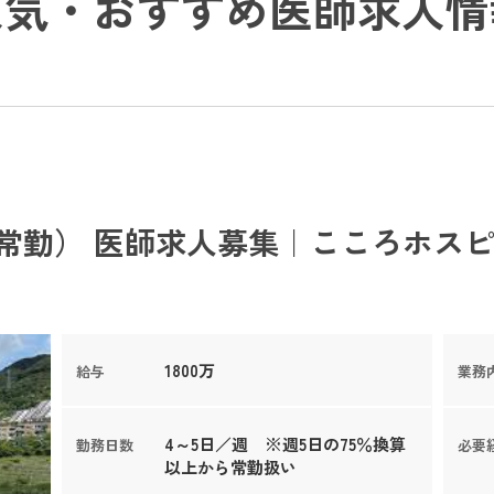
人気・おすすめ医師求人情
常勤） 医師求人募集｜こころホスヒ
1800万
給与
業務
4～5日／週 ※週5日の75％換算
勤務日数
必要
以上から常勤扱い