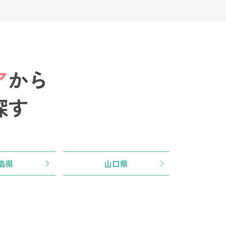
ア
から
探す
島県
山口県