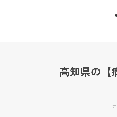
高知県の【
高