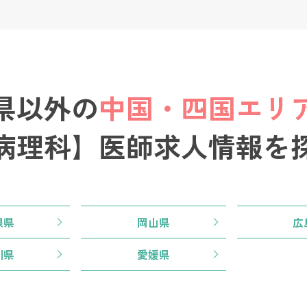
県以外の
中国・四国エリ
病理科】医師求人情報を
根県
岡山県
広
川県
愛媛県