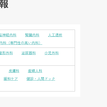
報
脳神経内科
腎臓内科
人工透析
内科（専門性の高い内科）
整形外科
泌尿器科
小児外科
皮膚科
産婦人科
緩和ケア
健診・人間ドック