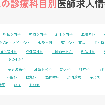
他の診療科目別
医師求人情
呼吸器内科
循環器内科
消化器内科
血液内科
膠原病リウマチ内科
心療内科
老年内科・老健
その他
消化器外科
呼吸器外科
心臓血管外科
乳腺外科
その他外科
美容皮膚科
耳鼻咽喉科
婦人科
精神科
眼科
麻酔科
救急科
放射線科
訪問診療
産業医
社医
AGA
その他