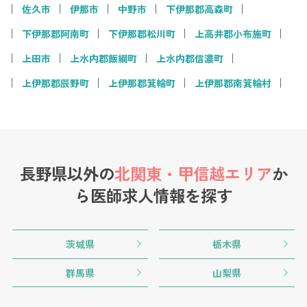
佐久市
伊那市
中野市
下伊那郡高森町
下伊那郡阿南町
下伊那郡松川町
上高井郡小布施町
上田市
上水内郡飯綱町
上水内郡信濃町
上伊那郡辰野町
上伊那郡箕輪町
上伊那郡南箕輪村
長野県以外の
北関東・甲信越エリア
か
ら
医師求人情報を探す
茨城県
栃木県
群馬県
山梨県