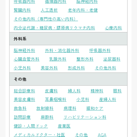
呼吸器内科
循環器内科
脳神経内科
腎臓内科
人工透析
老年内科・老健
その他内科（専門性の高い内科）
内分泌代謝・糖尿病・膠原病リウマチ内科
心療内科
外科系
脳神経外科
外科・消化器外科
呼吸器外科
心臓血管外科
乳腺外科
整形外科
泌尿器科
小児外科
美容外科
形成外科
その他外科
その他
総合診療科
皮膚科
婦人科
精神科
眼科
美容皮膚科
耳鼻咽喉科
小児科
産婦人科
救急科
放射線科
病理科
緩和ケア
訪問診療
麻酔科
リハビリテーション科
健診・人間ドック
産業医
メディカルドクター・社医
その他
AGA