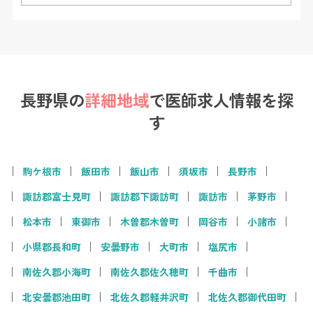
長野県の
詳細地域
で
医師求人情報を探
す
駒ケ根市
飯田市
飯山市
須坂市
長野市
諏訪郡富士見町
諏訪郡下諏訪町
諏訪市
茅野市
松本市
東御市
木曽郡木曽町
岡谷市
小諸市
小県郡長和町
安曇野市
大町市
塩尻市
南佐久郡小海町
南佐久郡佐久穂町
千曲市
北安曇郡池田町
北佐久郡軽井沢町
北佐久郡御代田町