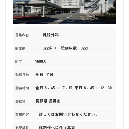
乳腺外科
募集科目
322床（一般病床数：322）
病床数
1600万
給与
全日, 半日
勤務日数
全日 8：45 ～ 17：15, 半日 8：45 ～ 12：30
勤務時間
長野県 長野市
勤務地
詳しくはお問い合わせください。
業務内容
体制強化に伴う募集
必要経験