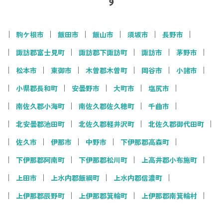
駒ケ根市
飯田市
飯山市
須坂市
長野市
諏訪郡富士見町
諏訪郡下諏訪町
諏訪市
茅野市
松本市
東御市
木曽郡木曽町
岡谷市
小諸市
小県郡長和町
安曇野市
大町市
塩尻市
南佐久郡小海町
南佐久郡佐久穂町
千曲市
北安曇郡池田町
北佐久郡軽井沢町
北佐久郡御代田町
佐久市
伊那市
中野市
下伊那郡高森町
下伊那郡阿南町
下伊那郡松川町
上高井郡小布施町
上田市
上水内郡飯綱町
上水内郡信濃町
上伊那郡辰野町
上伊那郡箕輪町
上伊那郡南箕輪村