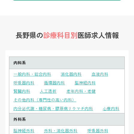
長野県の
診療科目別
医師求人情報
内科系
一般内科・総合内科
消化器内科
血液内科
呼吸器内科
循環器内科
脳神経内科
腎臓内科
人工透析
老年内科・老健
その他内科（専門性の高い内科）
内分泌代謝・糖尿病・膠原病リウマチ内科
心療内科
外科系
脳神経外科
外科・消化器外科
呼吸器外科