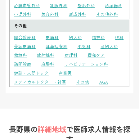
心臓血管外科
乳腺外科
整形外科
泌尿器科
小児外科
美容外科
形成外科
その他外科
その他
総合診療科
皮膚科
婦人科
精神科
眼科
美容皮膚科
耳鼻咽喉科
小児科
産婦人科
救急科
放射線科
病理科
緩和ケア
訪問診療
麻酔科
リハビリテーション科
健診・人間ドック
産業医
メディカルドクター・社医
その他
AGA
長野県の
詳細地域
で
医師求人情報を探
す