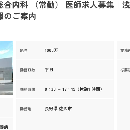
合内科 （常勤） 医師求人募集｜浅
報のご案内
1900万
給与
業務
平日
勤務日数
必要
8：30 ～ 17：15（休憩1 時間）
勤務時間
長野県 佐久市
勤務地
療養病