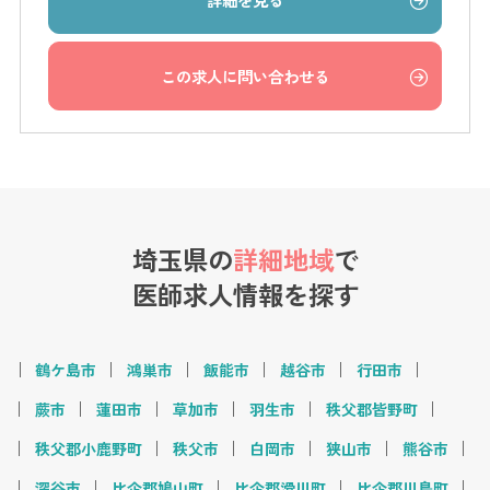
この求人に問い合わせる
埼玉県の
詳細地域
で
医師求人情報を探す
鶴ケ島市
鴻巣市
飯能市
越谷市
行田市
蕨市
蓮田市
草加市
羽生市
秩父郡皆野町
秩父郡小鹿野町
秩父市
白岡市
狭山市
熊谷市
深谷市
比企郡鳩山町
比企郡滑川町
比企郡川島町