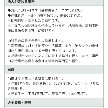
法人が定める業務
◆外来：週3～4コマ（受診患者：一コマ15名程度）
◆病棟管理：一般/地域包括10人、療養30名程度。
※比較的ゆったりしたご勤務です。
※介護老人保健施設も併設しています。地域医療、高齢者医
療に興味のある方、尚歓迎です。
内科系の疾患を全般的に診療します。
生活習慣病に対する治療や生活指導、また、肺炎などの急性
期から慢性期に対する治療を行っております。
まだ診断がついていない方に対する診断も行っており、専門
的な治療が必要な場合は各領域の専門医へ紹介。
当直
当直は基本無し（希望者は応相談）。
※当直1名体制。救急搬送：2～3台程度/日。WALK in：2名?3
名程度/日。
※当直手当：平日4万円/回。早番手当：1,000円/回。
必要資格・経験