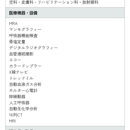
児科・皮膚科・リハビリテーション科・放射線科
医療機器・設備
MRA
マンモグラフィー
呼吸器機能検査
骨塩定量
デジタルラジオグラフィー
血管連続撮影
エコー
カラードップラー
X線テレビ
トレッドミル
自動血液ガス分析
ホルター心電計
除細動器
人工呼吸器
自動生化学分析
16列CT
MRI