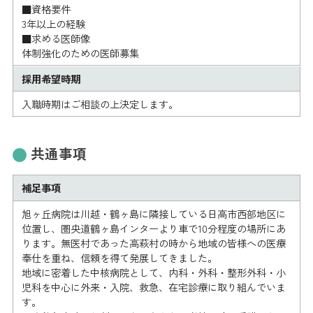
■資格要件
3年以上の経験
■求める医師像
体制強化のための医師募集
採用希望時期
入職時期はご相談の上決定します。
共通事項
補足事項
旭ヶ丘病院は川越・鶴ヶ島に隣接している日高市西部地区に
位置し、圏央道鶴ヶ島インターより車で10分程度の場所にあ
ります。無医村であった高萩村の時から地域の皆様への医療
奉仕を重ね、信頼を得て発展してきました。
地域に密着した中核病院として、内科・外科・整形外科・小
児科を中心に外来・入院、救急、在宅診療に取り組んでいま
す。