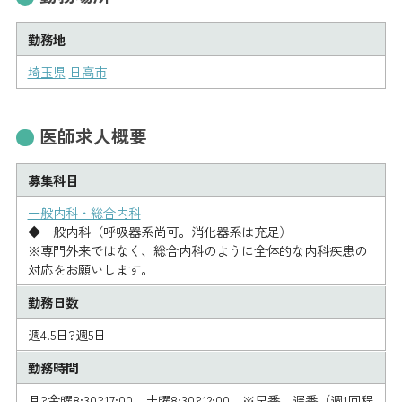
勤務地
埼玉県
日高市
医師求人概要
募集科目
一般内科・総合内科
◆一般内科（呼吸器系尚可。消化器系は充足）
※専門外来ではなく、総合内科のように全体的な内科疾患の
対応をお願いします。
勤務日数
週4.5日?週5日
勤務時間
月?金曜8:30?17:00、土曜8:30?12:00。※早番、遅番（週1回程