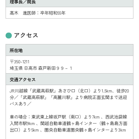
理事長／院長
髙木 進医師：卒年昭和55年
アクセス
所在地
〒350-1211
埼玉県 日高市 森戸新田９９－１
交通アクセス
JR川越線「武蔵高萩駅」あさひ口（北口）より1.5km、徒歩20
分／「武蔵高萩駅」「高麗川駅」より病院正面玄関まで送迎
バスあり／
車の場合：東武東上線坂戸駅（南口）より7km 、西武池袋線
入間市駅9km 、関越自動車道鶴ヶ島インター（鶴ヶ島島方面
出口）より5km 、圏央自動車道圏央鶴ヶ島インターより3km