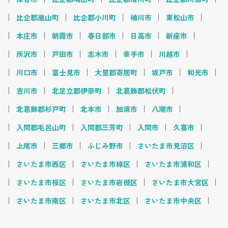
比企郡嵐山町
比企郡小川町
桶川市
東松山市
本庄市
朝霞市
春日部市
日高市
新座市
所沢市
戸田市
志木市
幸手市
川越市
川口市
富士見市
大里郡寄居町
坂戸市
和光市
吉川市
北足立郡伊奈町
北葛飾郡松伏町
北葛飾郡杉戸町
北本市
加須市
八潮市
入間郡毛呂山町
入間郡三芳町
入間市
久喜市
上尾市
三郷市
ふじみ野市
さいたま市見沼区
さいたま市西区
さいたま市緑区
さいたま市浦和区
さいたま市桜区
さいたま市岩槻区
さいたま市大宮区
さいたま市南区
さいたま市北区
さいたま市中央区