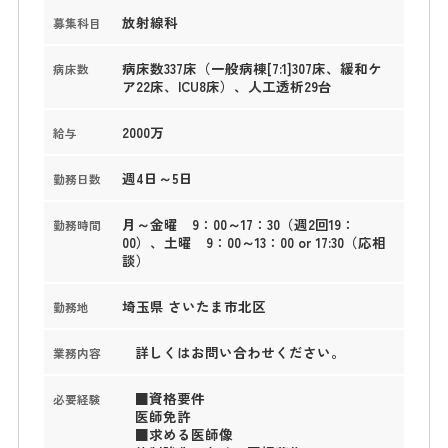
放射線科
募集科目
病床数337床（一般病棟[7:1]307床、緩和ケ
病床数
ア22床、ICU8床）、人工透析29台
2000万
給与
週4日～5日
勤務日数
月～金曜 9：00～17：30（週2回19：
勤務時間
00）、土曜 9：00～13：00 or 17:30（応相
談）
埼玉県 さいたま市北区
勤務地
詳しくはお問い合わせください。
業務内容
■資格要件
必要経験
医師免許
■求める医師像