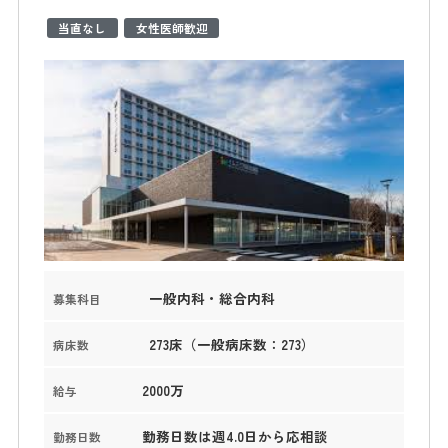
当直なし
女性医師歓迎
一般内科・総合内科
募集科目
273床（一般病床数：273）
病床数
2000万
給与
勤務日数は週4.0日から応相談
勤務日数