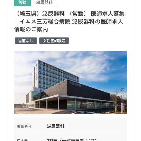
常勤
泌尿器科
【埼玉県】泌尿器科 （常勤） 医師求人募集
｜イムス三芳総合病院 泌尿器科の医師求人
情報のご案内
当直なし
女性医師歓迎
泌尿器科
募集科目
273床（一般病床数：273）
病床数