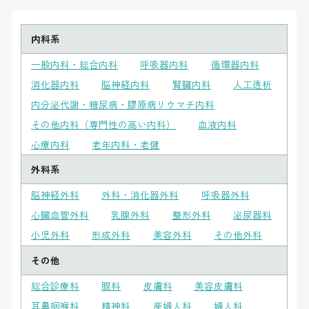
内科系
一般内科・総合内科
呼吸器内科
循環器内科
消化器内科
脳神経内科
腎臓内科
人工透析
内分泌代謝・糖尿病・膠原病リウマチ内科
その他内科（専門性の高い内科）
血液内科
心療内科
老年内科・老健
外科系
脳神経外科
外科・消化器外科
呼吸器外科
心臓血管外科
乳腺外科
整形外科
泌尿器科
小児外科
形成外科
美容外科
その他外科
その他
総合診療科
眼科
皮膚科
美容皮膚科
耳鼻咽喉科
精神科
産婦人科
婦人科