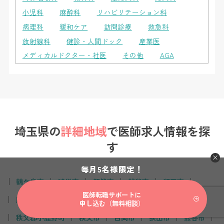
小児科
麻酔科
リハビリテーション科
病理科
緩和ケア
訪問診療
救急科
放射線科
健診・人間ドック
産業医
メディカルドクター・社医
その他
AGA
埼玉県の
詳細地域
で
医師求人情報を探
す
毎月5名様限定！
鶴ケ島市
鴻巣市
飯能市
越谷市
行田市
医師転職サポートに
蕨市
蓮田市
草加市
羽生市
秩父郡皆野町
申し込む（無料相談）
秩父郡小鹿野町
秩父市
白岡市
狭山市
熊谷市