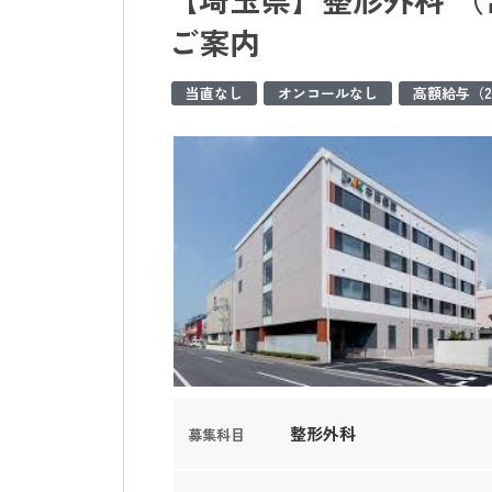
ご案内
当直なし
オンコールなし
高額給与（2
整形外科
募集科目