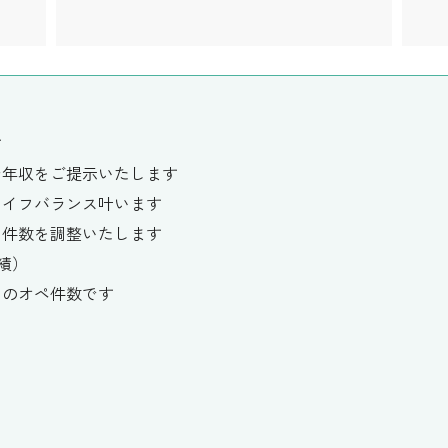
す
で年収をご提示いたします
ライフバランス叶います
て件数を調整いたします
実績）
のオペ件数です
し