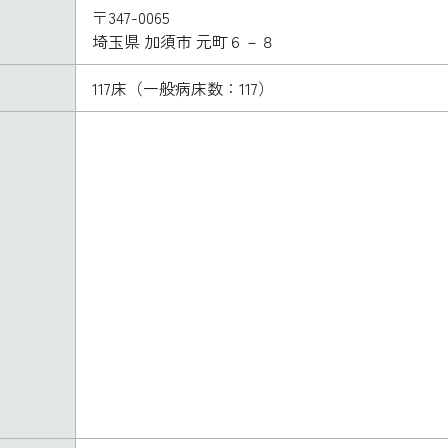
〒347-0065
埼玉県 加須市 元町６－８
117床（一般病床数：117）