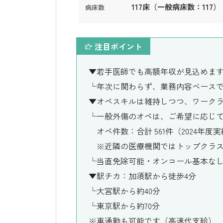
117床（一般病床数：117）
病床数
注目ポイント
▼若手医師でも高額年収が見込めま
└年次に関わらず、業務内容ベース
▼オペスキルは維持しつつ、ワーク
└一般外傷のオペは、ご希望に応じ
オペ件数：合計 561件（2024年度
※近隣の医療機関ではトップクラス
└当直免除可能・オンコール基本な
▼駅チカ：加須駅から徒歩4分
└大宮駅から約40分
└東京駅から約70分
※車通勤も可能です（高速代支給）