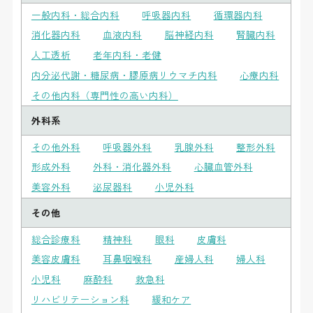
一般内科・総合内科
呼吸器内科
循環器内科
消化器内科
血液内科
脳神経内科
腎臓内科
人工透析
老年内科・老健
内分泌代謝・糖尿病・膠原病リウマチ内科
心療内科
その他内科（専門性の高い内科）
外科系
その他外科
呼吸器外科
乳腺外科
整形外科
形成外科
外科・消化器外科
心臓血管外科
美容外科
泌尿器科
小児外科
その他
総合診療科
精神科
眼科
皮膚科
美容皮膚科
耳鼻咽喉科
産婦人科
婦人科
小児科
麻酔科
救急科
リハビリテーション科
緩和ケア