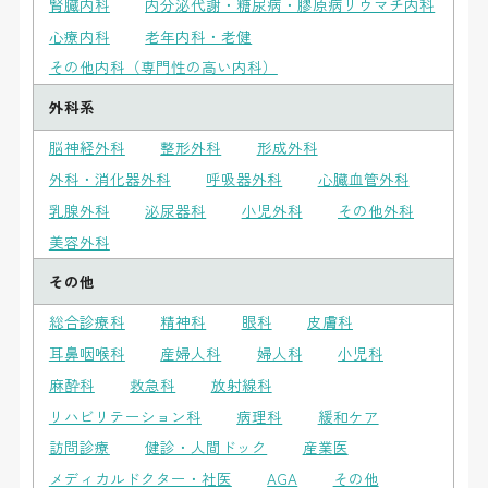
腎臓内科
内分泌代謝・糖尿病・膠原病リウマチ内科
心療内科
老年内科・老健
その他内科（専門性の高い内科）
外科系
脳神経外科
整形外科
形成外科
外科・消化器外科
呼吸器外科
心臓血管外科
乳腺外科
泌尿器科
小児外科
その他外科
美容外科
その他
総合診療科
精神科
眼科
皮膚科
耳鼻咽喉科
産婦人科
婦人科
小児科
麻酔科
救急科
放射線科
リハビリテーション科
病理科
緩和ケア
訪問診療
健診・人間ドック
産業医
メディカルドクター・社医
AGA
その他