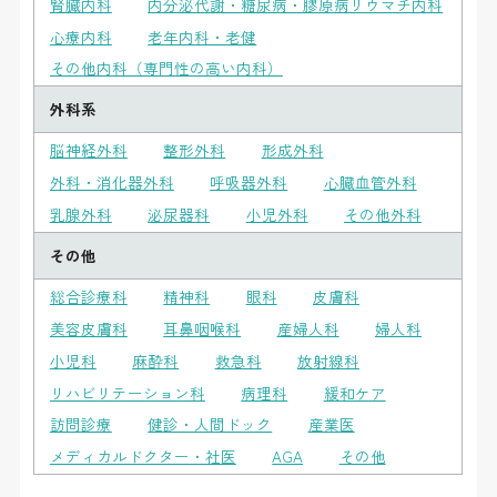
腎臓内科
内分泌代謝・糖尿病・膠原病リウマチ内科
心療内科
老年内科・老健
その他内科（専門性の高い内科）
外科系
脳神経外科
整形外科
形成外科
外科・消化器外科
呼吸器外科
心臓血管外科
乳腺外科
泌尿器科
小児外科
その他外科
その他
総合診療科
精神科
眼科
皮膚科
美容皮膚科
耳鼻咽喉科
産婦人科
婦人科
小児科
麻酔科
救急科
放射線科
リハビリテーション科
病理科
緩和ケア
訪問診療
健診・人間ドック
産業医
メディカルドクター・社医
AGA
その他