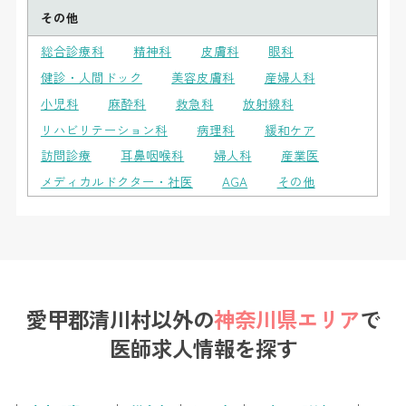
その他
総合診療科
精神科
皮膚科
眼科
健診・人間ドック
美容皮膚科
産婦人科
小児科
麻酔科
救急科
放射線科
リハビリテーション科
病理科
緩和ケア
訪問診療
耳鼻咽喉科
婦人科
産業医
メディカルドクター・社医
AGA
その他
愛甲郡清川村以外の
神奈川県エリア
で
医師求人情報を探す