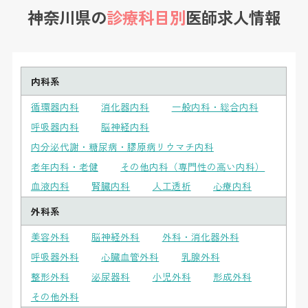
神奈川県の
診療科目別
医師求人情報
内科系
循環器内科
消化器内科
一般内科・総合内科
呼吸器内科
脳神経内科
内分泌代謝・糖尿病・膠原病リウマチ内科
老年内科・老健
その他内科（専門性の高い内科）
血液内科
腎臓内科
人工透析
心療内科
外科系
美容外科
脳神経外科
外科・消化器外科
呼吸器外科
心臓血管外科
乳腺外科
整形外科
泌尿器科
小児外科
形成外科
その他外科