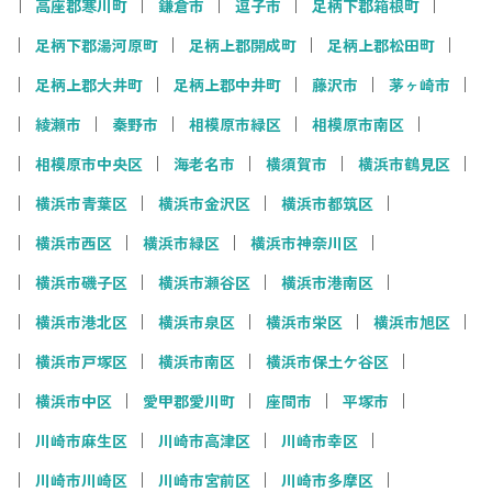
高座郡寒川町
鎌倉市
逗子市
足柄下郡箱根町
足柄下郡湯河原町
足柄上郡開成町
足柄上郡松田町
足柄上郡大井町
足柄上郡中井町
藤沢市
茅ヶ崎市
綾瀬市
秦野市
相模原市緑区
相模原市南区
相模原市中央区
海老名市
横須賀市
横浜市鶴見区
横浜市青葉区
横浜市金沢区
横浜市都筑区
横浜市西区
横浜市緑区
横浜市神奈川区
横浜市磯子区
横浜市瀬谷区
横浜市港南区
横浜市港北区
横浜市泉区
横浜市栄区
横浜市旭区
横浜市戸塚区
横浜市南区
横浜市保土ケ谷区
横浜市中区
愛甲郡愛川町
座間市
平塚市
川崎市麻生区
川崎市高津区
川崎市幸区
川崎市川崎区
川崎市宮前区
川崎市多摩区