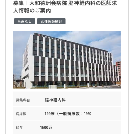
募集｜大和徳洲会病院 脳神経内科の医師求
人情報のご案内
当直なし
女性医師歓迎
脳神経内科
募集科目
199床（一般病床数：199）
病床数
1500万
給与