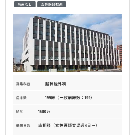
当直なし
女性医師歓迎
脳神経外科
募集科目
199床（一般病床数：199）
病床数
1500万
給与
応相談（女性医師育児週4日～）
勤務日数