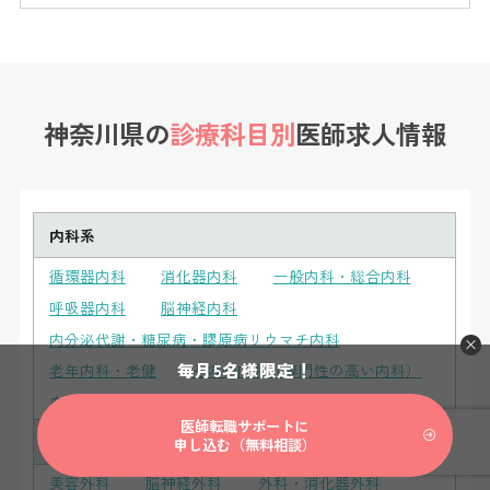
神奈川県の
診療科目別
医師求人情報
内科系
循環器内科
消化器内科
一般内科・総合内科
呼吸器内科
脳神経内科
内分泌代謝・糖尿病・膠原病リウマチ内科
毎月5名様限定！
老年内科・老健
その他内科（専門性の高い内科）
血液内科
腎臓内科
人工透析
心療内科
医師転職サポートに
外科系
申し込む（無料相談）
美容外科
脳神経外科
外科・消化器外科