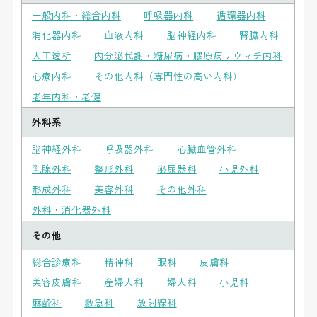
一般内科・総合内科
呼吸器内科
循環器内科
消化器内科
血液内科
脳神経内科
腎臓内科
人工透析
内分泌代謝・糖尿病・膠原病リウマチ内科
心療内科
その他内科（専門性の高い内科）
老年内科・老健
外科系
脳神経外科
呼吸器外科
心臓血管外科
乳腺外科
整形外科
泌尿器科
小児外科
形成外科
美容外科
その他外科
外科・消化器外科
その他
総合診療科
精神科
眼科
皮膚科
美容皮膚科
産婦人科
婦人科
小児科
麻酔科
救急科
放射線科