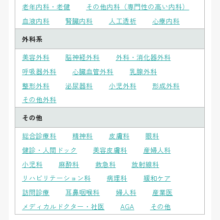
老年内科・老健
その他内科（専門性の高い内科）
血液内科
腎臓内科
人工透析
心療内科
外科系
美容外科
脳神経外科
外科・消化器外科
呼吸器外科
心臓血管外科
乳腺外科
整形外科
泌尿器科
小児外科
形成外科
その他外科
その他
総合診療科
精神科
皮膚科
眼科
健診・人間ドック
美容皮膚科
産婦人科
小児科
麻酔科
救急科
放射線科
リハビリテーション科
病理科
緩和ケア
訪問診療
耳鼻咽喉科
婦人科
産業医
メディカルドクター・社医
AGA
その他